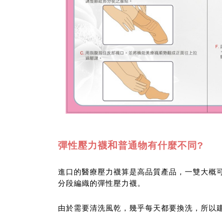
和
彈性壓力襪
普通物有什麼不同?
進口的醫療壓力襪算是高品質產品，一雙大概
分段編織的彈性壓力襪。
由於需要清洗風乾，幾乎每天都要換洗，所以