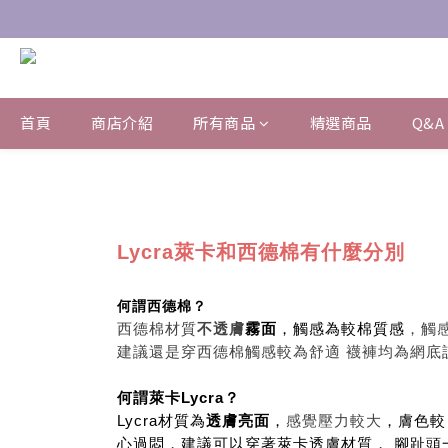
首頁
商店介紹
所有商品
精選商品
Q&A
Lycra萊卡和西德棉有什麼分別
何謂西德棉？
西德棉材質
不透膚
霧面
，觸感為較棉質感
，觸感
建議還是穿西德棉觸感較為舒適 襪褲均為網底
何謂萊卡Lycra？
Lycra材質為
透膚亮面
，
感覺壓力較大
，膚色較
心過悶，建議可以穿著萊卡透膚材質， 腳趾頭