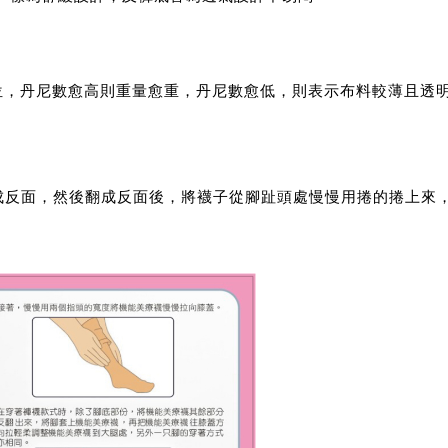
位，丹尼數愈高則重量愈重，丹尼數愈低，則表示布料較薄且透
成反面，然後翻成反面後，將襪子從腳趾頭處慢慢用捲的捲上來