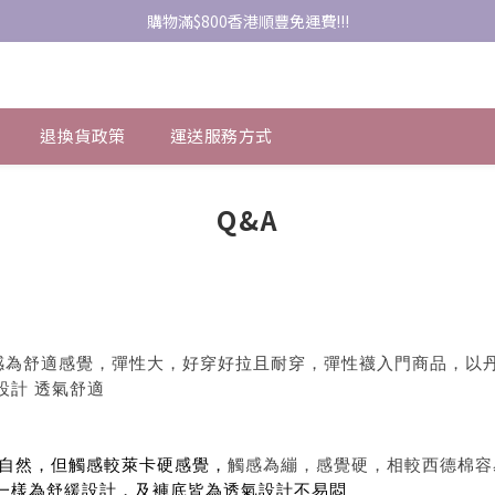
購物滿$800香港順豐免運費!!!
退換貨政策
運送服務方式
Q&A
為舒適感覺，彈性大，好穿好拉且耐穿，彈性襪入門商品，以丹尼數D
設計 透氣舒適
自然，但觸感較萊卡硬感覺，
觸感為繃，感覺硬，相較西德棉容
一樣為舒緩設計，及褲底皆為透氣設計不易悶